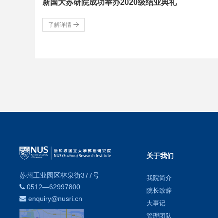
新国大苏研院成功举办2020级结业典礼
了解详情
关于我们
苏州工业园区林泉街377号
我院简介
0512—62997800
院长致辞
enquiry@nusri.cn
大事记
管理团队