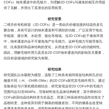
COFs）纳米通道中的毛细力，为理解2D COFs与液体的相互作用提
供了见解，并突出了其潜在的应用前景。
研究背景
二维共价有机框架（2D COFs）是一类由共价键连接的结晶性多孔
聚合物，具有可设计的纳米通道和可调控的功能，广泛应用于电化
学能源、膜分离、水处理、催化等领域。当2D COFs处于液体环境
中，纳米通道内会不可避免地产生毛细力。这种毛细力可能导致孔
径、比表面积和晶体结构的变化，从而改变2D COFs的功能特性。
因此，理解毛细作用力及其在2D COF纳米通道内的影响至关重要，
但目前该领域的研究较为有限。
研究结果
研究团队以水吸附为模型，选取了三种具有相同骨架结构和孔径但
侧基不同（-H、-OH和-OMe）的2D COFs探究其毛细作用力。通过
实验表征与计算机模拟相结合，研究发现这些2D COFs中的毛细力
范围均达32至86MPa，导致材料发生晶体结构畸变，其中两种2D
COFs的高结晶结构转变为非晶态，而第三种虽保持结晶性却发生了
晶相转变。这种差异归因于侧基的细微差别，不同的侧基会改变纳
米通道表面的亲水性，进而影响材料的水凝结行为与毛细力大小。