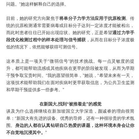
问题。”她这样解释自己的选择。
目前，她的研究方向聚焦于
将单分子力学方法应用于抗原检测
。传
统的抗原检测通常需要病毒或目标分子达到一定浓度才能被检出，
而此时患者往往已开始出现症状。她的研究，正是希望
通过力学手
段优化检测过程中的样本处理与信号捕获
，从而在目标分子浓度极
低的情况下，依然能够获得可测信号。
这本质上是一项关于“微弱信号”的技术挑战。每一点灵敏度的提
升，都可能帮助流感或其他疾病在更早的阶段被发现，从而为早期
干预争取宝贵时间。“我的愿望很简单，”她说，“希望未来有一天，
这项技术能帮助我们在面对疾病时更早获取信息，为公共卫生监测
和早期干预提供多一些参考。”
在新国大,找到“被推着走”的感觉
谈及为什么选择继续在新加坡国立大学深造，颜诚睿的理由很简
单：“新国大有先进的设备、优秀的导师，还有一种很珍贵的学术氛
围。
身边的人都在认真钻研自己热爱的课题，这种环境本身会让你
不自觉地沉浸其中。
”