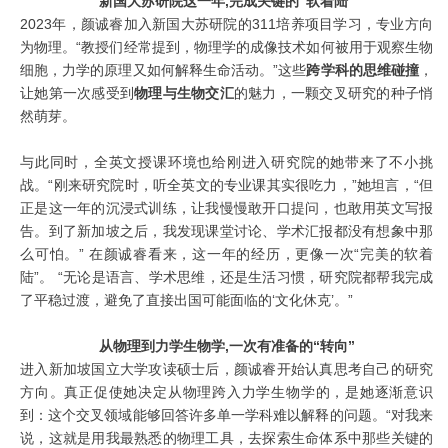
新国大苏研院这一年,完成关键的“软着陆”
2023年，颜诚睿加入新国大苏研院的311培养项目学习，专业方向
为物理。“教授们经常提到，物理学的成像技术如何被用于观察生物
细胞，力学的原理又如何解释生命活动。”这些
跨学科的思维碰撞
，
让她第一次感受到
物理与生物交汇
的魅力，一颗交叉研究的种子悄
然萌芽。
与此同时，全英文授课环境也给刚进入研究院的她带来了不小挑
战。“刚来研究院时，听全英文的专业课其实很吃力，”她坦言，“但
正是这一年的沉浸式训练，让我慢慢敢开口提问，也敢用英文写报
告。到了新加坡之后，我发现课堂讨论、学术汇报都没有想象中那
么可怕。” 在颜诚睿看来，这一年的经历，更像一次“完美的软着
陆”。 “无论是语言、学术思维，还是生活习惯，研究院都帮我完成
了平稳过渡，避免了直接出国可能面临的‘文化休克’。”
从物理到力学生物学,一次有准备的“转向”
进入新加坡国立大学攻读硕士后，颜诚睿开始认真思考自己的研究
方向。真正促使她决定从物理跨入力学生物学的，是她逐渐意识
到：这个交叉领域能够回答许多单一学科难以解释的问题。“对我来
说，这就是用我最熟悉的物理工具，去探索生命体系中那些关键的